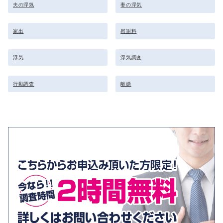
夫の浮気
妻の浮気
家出
慰謝料
浮気
浮気調査
行動調査
離婚