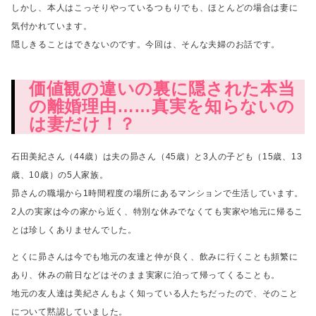
しかし、本人はこっそりやっているつもりでも、ほとんどの場合は妻に
気付かれています。
隠しきることはできないのです。今回は、そんな夫婦のお話です。
価値観の違いの裏に隠された本当
の離婚理由……真実を知らないの
は妻だけ！？
石田美紀さん（44歳）は夫の昴さん（45歳）と3人の子ども（15歳、13
歳、10歳）の5人家族。
昴さんの職場から1時間程度の場所にあるマンションで生活しています。
2人の実家は今の家から近く、特別な休みでなくても
実家や地元に帰るこ
とは珍しくありませんでした。
とくに昴さんは今でも地元の友達と仲が良く、飲みに行くことも頻繁に
あり、
休みの前日などはそのまま実家に泊って帰ってくることも。
地元の友人達は美紀さんもよく知っている人たちだったので、
そのこと
について黙認していました。