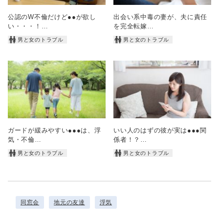
公認のW不倫だけど●●が欲し
出会い系中毒の妻が、夫に責任
い・・・！…
を完全転嫁…
男と女のトラブル
男と女のトラブル
ガードが緩みやすい●●●は、浮
いい人のはずの彼が実は●●●関
気・不倫…
係者！？…
男と女のトラブル
男と女のトラブル
同窓会
地元の友達
浮気