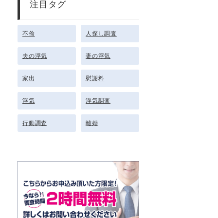
注目タグ
不倫
人探し調査
夫の浮気
妻の浮気
家出
慰謝料
浮気
浮気調査
行動調査
離婚