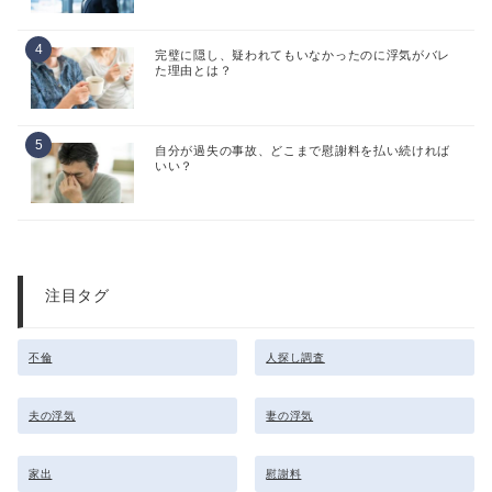
完璧に隠し、疑われてもいなかったのに浮気がバレ
た理由とは？
自分が過失の事故、どこまで慰謝料を払い続ければ
いい？
注目タグ
不倫
人探し調査
夫の浮気
妻の浮気
家出
慰謝料