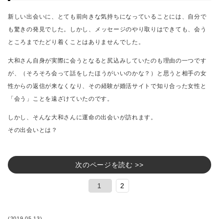
新しい出会いに、とても前向きな気持ちになっていることには、自分で
も驚きの発見でした。
しかし、メッセージのやり取りはできても、会う
ところまでたどり着くことはありませんでした。
大和さん自身が実際に会うとなると尻込みしていたのも理由の一つです
が、
（そろそろ会って話をしたほうがいいのかな？）と思うと相手の女
性からの返信が来なくなり、
その経験が婚活サイトで知り合った女性と
「会う」ことを遠ざけていたのです。
しかし、そんな大和さんに運命の出会いが訪れます。
その出会いとは？
次のページを読む >>
1
2
(2019.05.13)