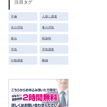
注目タグ
不倫
人探し調査
夫の浮気
妻の浮気
家出
慰謝料
浮気
浮気調査
行動調査
離婚