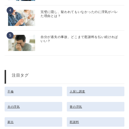
完璧に隠し、疑われてもいなかったのに浮気がバレ
た理由とは？
自分が過失の事故、どこまで慰謝料を払い続ければ
いい？
注目タグ
不倫
人探し調査
夫の浮気
妻の浮気
家出
慰謝料