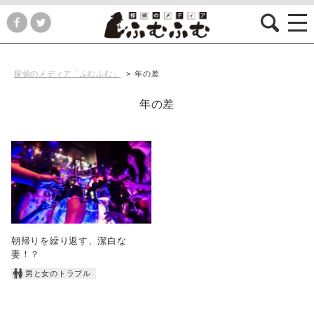
探偵のメディア「ふむふむ」
>
年の差
年の差
朝帰りを繰り返す、潔白な
妻！？
男と女のトラブル