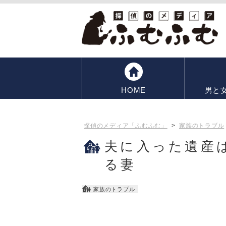
HOME
男と
探偵のメディア「ふむふむ」
>
家族のトラブル
夫に入った遺産
る妻
家族のトラブル