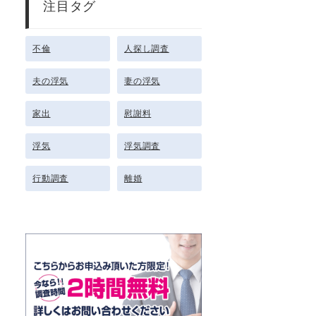
注目タグ
不倫
人探し調査
夫の浮気
妻の浮気
家出
慰謝料
浮気
浮気調査
行動調査
離婚