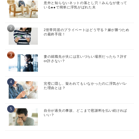
意外と知らないネットの落とし穴！みんなが使って
いる●●で簡単に浮気がばれた夫
2世帯同居のプライベートはどう守る？嫁が勝つため
の最終手段！
妻の就職先が夫には言いづらい場所だったら？許す
or許さない？
完璧に隠し、疑われてもいなかったのに浮気がバレ
た理由とは？
自分が過失の事故、どこまで慰謝料を払い続ければ
いい？