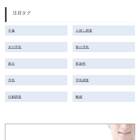
注目タグ
不倫
人探し調査
夫の浮気
妻の浮気
家出
慰謝料
浮気
浮気調査
行動調査
離婚