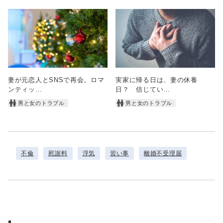
妻が元恋人とSNSで再会。ロマ
実家に帰る日は、妻の休養
ンティッ…
日？ 信じてい…
男と女のトラブル
男と女のトラブル
不倫
慰謝料
浮気
習い事
離婚不受理届