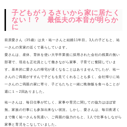
子どもがうるさいから家に居たく
ない！？ 最低夫の本音が明らか
に
前原愛さん（35歳）は夫・祐一さんと結婚11年目。
3人の子どもと、祐
一さんの実家の近くで暮らしています。
愛さんは、産休、育休を使い大学卒業後に採用された会社の残業の無い
部署で、
現在も正社員として働きながら家事、子育てに奮闘していま
す。
基本的に愛さんの帰宅が遅くなることはありませんでしたが、
祐一
さんのご両親がすすんで子どもを見てくれることも多く、
会社帰りに祐
一さんのご両親の家に寄り、
子どもたちと一緒に晩御飯を食べることが
週に１～2回ありました。
祐一さんは、毎日仕事が忙しく、家事や育児に関しての協力はほぼ皆
無。
家族の行事にも参加出来ない状況。
しかし、愛さんは、毎日夜遅く
まで働く祐一さんを気遣い、
ご両親の協力のもと、1人で仕事をしながら
家事と育児をこなしていました。