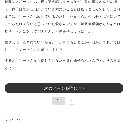
昼間はスポーツジム、夜は英会話スクールなど、
習い事はどんどん増
え、休日は朝から出かけていき家にいることはありませんでした。
これ
までは、祐一さんも疲れているのだし、休日ぐらい何もせずに
家にいて
くれるだけで良いと思っていた愛さんですが、
毎週毎週朝から家を空け
る祐一さんに対してだんだんと不満を持つように……。
愛さんは「たまにでいいから、子どもたちとどこかへ出かけてあげてほ
しい」と
祐一さんにお願いしました。
すると、祐一さんから信じられない言葉が発せられたのです。
その言葉
とは？
次のページを読む >>
1
2
(2018.08.02)