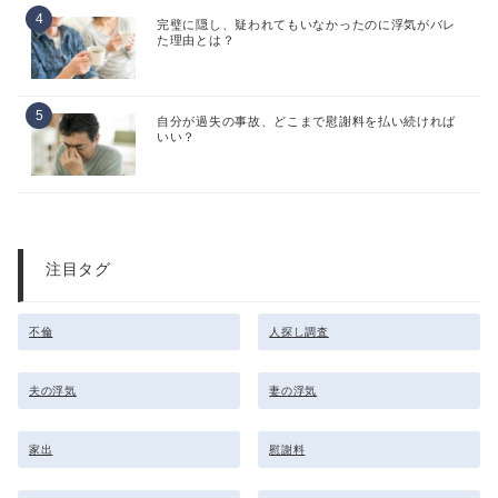
完璧に隠し、疑われてもいなかったのに浮気がバレ
た理由とは？
自分が過失の事故、どこまで慰謝料を払い続ければ
いい？
注目タグ
不倫
人探し調査
夫の浮気
妻の浮気
家出
慰謝料