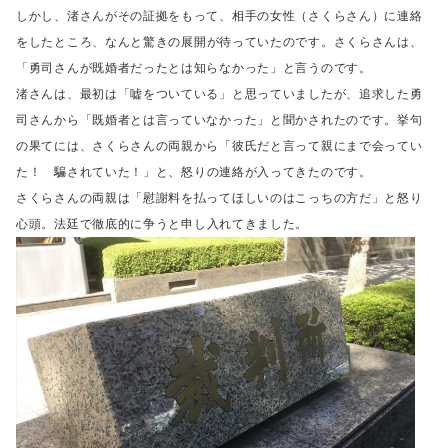
しかし、渚さんがその証拠をもって、相手の女性（さくらさん）に連絡
をしたところ、
なんと驚きの展開が待っていたのです。
さくらさんは、
「勇司さんが既婚者だったとは知らなかった」と言うのです。
渚さんは、最初は「嘘をついている」と思っていましたが、
追求した勇
司さんから「既婚者とは言っていなかった」と聞かされたのです。
挙句
の果てには、さくらさんの両親から「彼氏だと言って親にまで会ってい
た！ 騙されていた！」と、
怒りの連絡が入ってきたのです。
さくらさんの両親は「慰謝料を払ってほしいのはこっちの方だ」と怒り
心頭。
法廷で徹底的に争うと申し入れてきました。