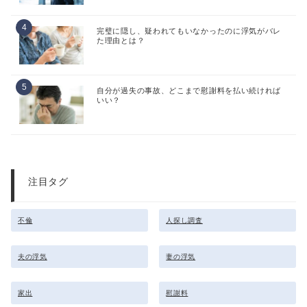
完璧に隠し、疑われてもいなかったのに浮気がバレ
た理由とは？
自分が過失の事故、どこまで慰謝料を払い続ければ
いい？
注目タグ
不倫
人探し調査
夫の浮気
妻の浮気
家出
慰謝料