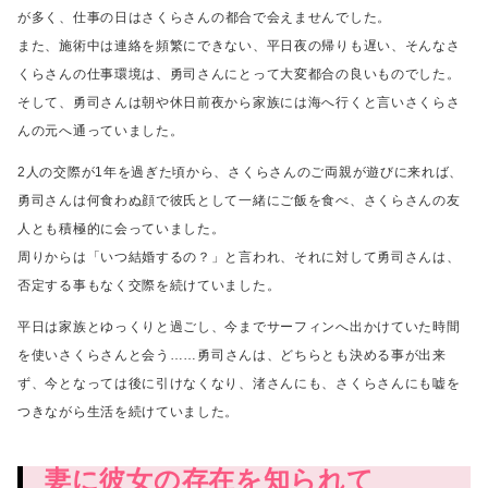
が多く、
仕事の日はさくらさんの都合で会えませんでした。
また、施術中は連絡を頻繁にできない、平日夜の帰りも遅い、
そんなさ
くらさんの仕事環境は、勇司さんにとって大変都合の良いものでした。
そして、勇司さんは朝や休日前夜から家族には海へ行くと言いさくらさ
んの元へ通っていました。
2人の交際が1年を過ぎた頃から、
さくらさんのご両親が遊びに来れば、
勇司さんは何食わぬ顔で彼氏として一緒にご飯を食べ、
さくらさんの友
人とも積極的に会っていました。
周りからは「いつ結婚するの？」と言われ、
それに対して勇司さんは、
否定する事もなく交際を続けていました。
平日は家族とゆっくりと過ごし、今までサーフィンへ出かけていた時間
を使いさくらさんと会う……
勇司さんは、どちらとも決める事が出来
ず、今となっては後に引けなくなり、
渚さんにも、さくらさんにも嘘を
つきながら生活を続けていました。
妻に彼女の存在を知られて