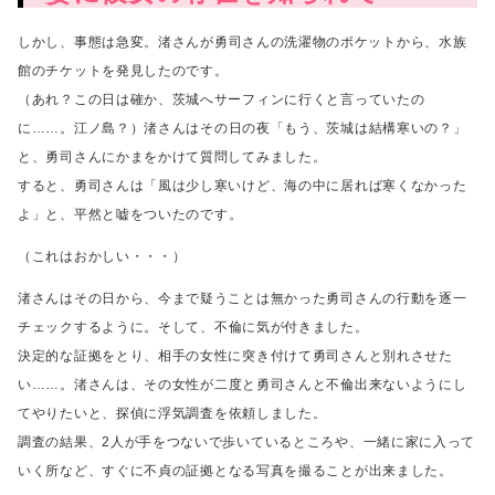
しかし、事態は急変。
渚さんが勇司さんの洗濯物のポケットから、水族
館のチケットを発見したのです。
（あれ？この日は確か、茨城へサーフィンに行くと言っていたの
に……。江ノ島？）
渚さんはその日の夜「もう、茨城は結構寒いの？」
と、勇司さんにかまをかけて質問してみました。
すると、勇司さんは「風は少し寒いけど、海の中に居れば寒くなかった
よ」と、
平然と嘘をついたのです。
（これはおかしい・・・）
渚さんはその日から、今まで疑うことは無かった勇司さんの行動を逐一
チェックするように。
そして、不倫に気が付きました。
決定的な証拠をとり、相手の女性に突き付けて勇司さんと別れさせた
い……。
渚さんは、その女性が二度と勇司さんと不倫出来ないようにし
てやりたいと、
探偵に浮気調査を依頼しました。
調査の結果、2人が手をつないで歩いているところや、一緒に家に入って
いく所など、
すぐに不貞の証拠となる写真を撮ることが出来ました。