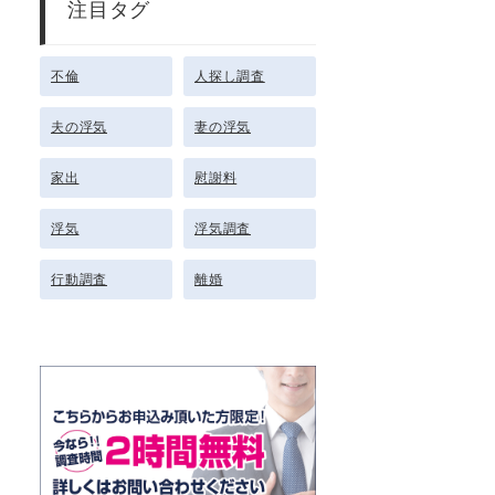
注目タグ
不倫
人探し調査
夫の浮気
妻の浮気
家出
慰謝料
浮気
浮気調査
行動調査
離婚