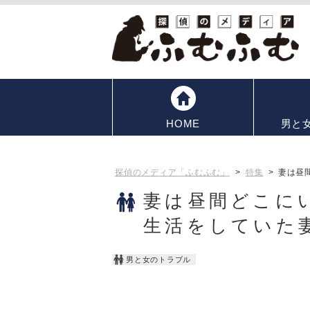
HOME
男と
探偵のメディア「ふむふむ」
>
特集
>
妻は昼
妻は昼間どこに
生活をしていた
男と女のトラブル