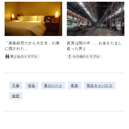
「家族経営だから大丈夫」の裏
真実は闇の中……お金をだまし
に隠された…
盗った男と…
男と女のトラブル
その他のトラブル
不倫
借金
妻のパート
家族
熟女キャバクラ
秘密