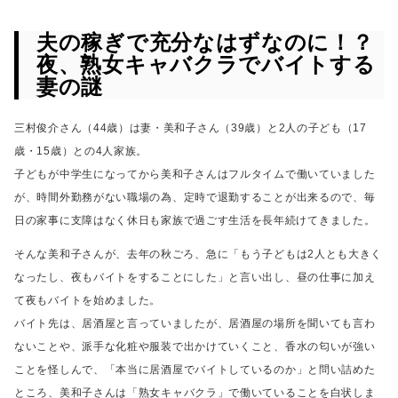
夫の稼ぎで充分なはずなのに！？
夜、熟女キャバクラでバイトする
妻の謎
三村俊介さん（44歳）は妻・美和子さん（39歳）と2人の子ども（17
歳・15歳）との4人家族。
子どもが中学生になってから美和子さんはフルタイムで働いていました
が、
時間外勤務がない職場の為、定時で退勤することが出来るので、
毎
日の家事に支障はなく
休日も家族で過ごす生活を長年続けてきました。
そんな美和子さんが、去年の秋ごろ、急に
「もう子どもは2人とも大きく
なったし、夜もバイトをすることにした」
と言い出し、昼の仕事に加え
て夜もバイトを始めました。
バイト先は、居酒屋と言っていましたが、居酒屋の場所を聞いても言わ
ないことや、
派手な化粧や服装で出かけていくこと、香水の匂いが強い
ことを怪しんで、
「本当に居酒屋でバイトしているのか」と問い詰めた
ところ、
美和子さんは「熟女キャバクラ」で働いていることを白状しま