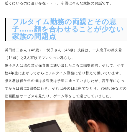
近くにいるのに遠い存在・・・。今回はそんな家族のお話です。
フルタイム勤務の両親とその息
子……顔を合わせることが少ない
家族の問題点
浜田徳二さん（46歳）・悦子さん（46歳）夫婦は、一人息子の凛久君
（14歳）と3人家族でマンション暮らし。
悦子さんは凛久君が保育園に通い出したころに職場復帰。
そして、小学
校4年生にあがってからはフルタイム勤務に切り替えて働いています。
凛久君は低学年の頃は放課後は学童に通っていましたが、
高学年になっ
てからは週に2回塾に行き、
それ以外の日は家でひとり、
Youtubeなどの
動画配信サービスを見たり、
ゲーム等をして過ごしていました。