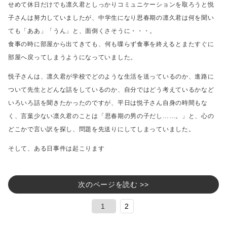
せめて休日だけでも凛久君としっかりコミュニケーションを取ろうと悦
子さんは努力していましたが、
中学生になり思春期の凛久君は何を聞い
ても「ああ」「うん」と、面倒くさそうに・・・。
食事の時に部屋から出てきても、
何も喋らず食事を終えるとまたすぐに
部屋へ戻ってしまうようになっていました。
悦子さんは、凛久君が学校でどのような生活を送っているのか、
進路に
ついて先生とどんな話をしているのか、
自分ではどう考えているかなど
いろいろ話を聞きたかったのですが、
平日は悦子さん自身の時間もな
く、
言葉少ない凛久君のことは「思春期の男の子だし……。」と、
心の
どこかで言い訳を探し、問題を先送りにしてしまっていました。
そして、ある日事件は起こります
次のページを読む >>
1
2