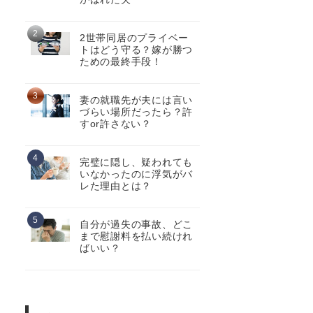
2世帯同居のプライベー
トはどう守る？嫁が勝つ
ための最終手段！
妻の就職先が夫には言い
づらい場所だったら？許
すor許さない？
完璧に隠し、疑われても
いなかったのに浮気がバ
レた理由とは？
自分が過失の事故、どこ
まで慰謝料を払い続けれ
ばいい？