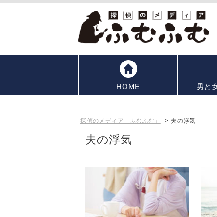
HOME
男と
探偵のメディア「ふむふむ」
>
夫の浮気
夫の浮気