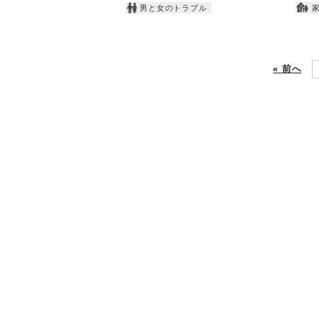
男と女のトラブル
« 前へ